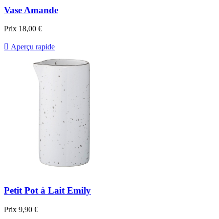
Vase Amande
Prix
18,00 €

Aperçu rapide
Petit Pot à Lait Emily
Prix
9,90 €