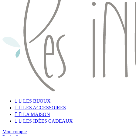


LES BIJOUX


LES ACCESSOIRES


LA MAISON


LES IDÉES CADEAUX
Mon compte