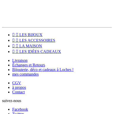
Loches (37600).


LES BIJOUX


LES ACCESSOIRES


LA MAISON


LES IDÉES CADEAUX
Livraison
Échanges et Retours
Bijouterie, déco et cadeaux à Loches !
mes commandes
CGV
à propos
Contact
suivez-nous
Facebook
Twitter