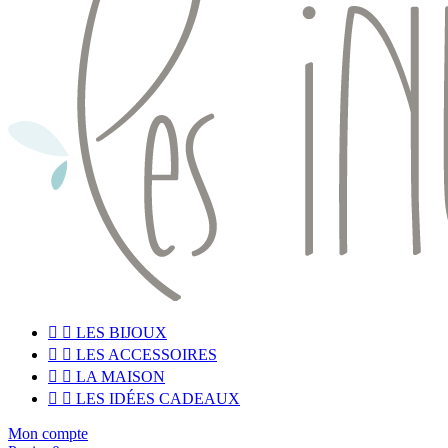


LES BIJOUX


LES ACCESSOIRES


LA MAISON


LES IDÉES CADEAUX
Mon compte