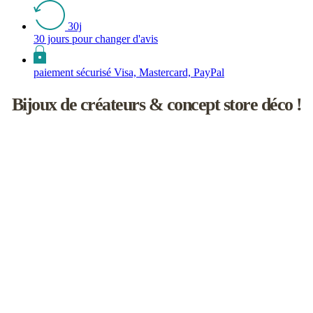
30j
30 jours pour changer d'avis
paiement sécurisé Visa, Mastercard, PayPal
Bijoux de créateurs & concept store déco !
Les inutiles est une boutique de créateurs à l'univers féminin un rien
naïf.
Vous y découvrirez une sélection de bijoux de saisons, d’accessoires
faits main, d'objets de décoration et d'idées cadeaux !
L’aventure débute en 2008 à Paris, dans le joli Passage Molière.
Elle se poursuit aujourd'hui en Touraine, en compagnie d’une
cinquantaine de marques et de talentueux créateurs avec lesquels j’ai
plaisir à travailler.
Je sélectionne chacun d'eux pour l'esthétisme de leurs collections
bien sûr, mais aussi pour leur savoir-faire artisanal et la qualité de
leurs créations.