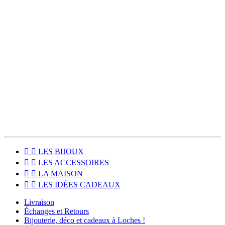
Enfin, je prépare moi-même vos commandes, avec de jolis papiers
de soie et des rubans colorés afin que vous retrouviez la fraîcheur
des inutiles chez vous.
Les colis sont expédiés deux fois par semaines et la livraison est
offerte dès 80€ d’achat !
Pour les habitants du Sud Touraine, le click & collect est disponible
pour venir récupérer votre commande directement à l'atelier, à
Loches (37600).


LES BIJOUX


LES ACCESSOIRES


LA MAISON


LES IDÉES CADEAUX
Livraison
Échanges et Retours
Bijouterie, déco et cadeaux à Loches !