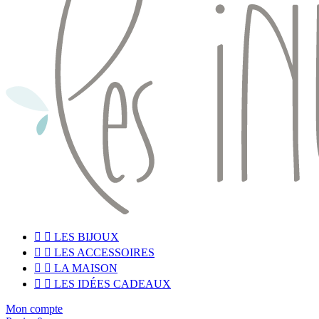


LES BIJOUX


LES ACCESSOIRES


LA MAISON


LES IDÉES CADEAUX
Mon compte