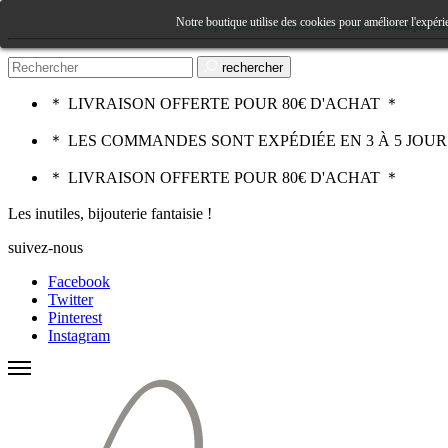
Notre boutique utilise des cookies pour améliorer l'expéri
E-shop à l'univers féminin un rien naïf, la
boutique Les 
rechercher
＊ LIVRAISON OFFERTE POUR 80€ D'ACHAT ＊
＊ LES COMMANDES SONT EXPÉDIÉE EN 3 À 5 JOU
＊ LIVRAISON OFFERTE POUR 80€ D'ACHAT ＊
Les inutiles, bijouterie fantaisie !
suivez-nous
Facebook
Twitter
Pinterest
Instagram