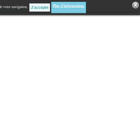
Plus d'informations
de votre navigation.
t d'idées cadeaux ! Bijouterie à Loches (Sud Touraine)