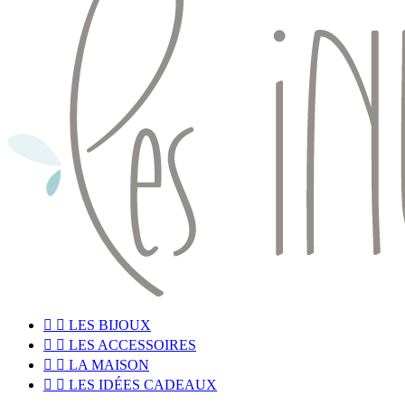


LES BIJOUX


LES ACCESSOIRES


LA MAISON


LES IDÉES CADEAUX