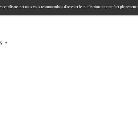
ence utilisateur et nous vous recommandons d'accepter leur utilisation pour profiter pleinement 
inutiles
vous propose une sélection de
bijoux de créateurs, d'objets de décoration tendances e
RS ＊