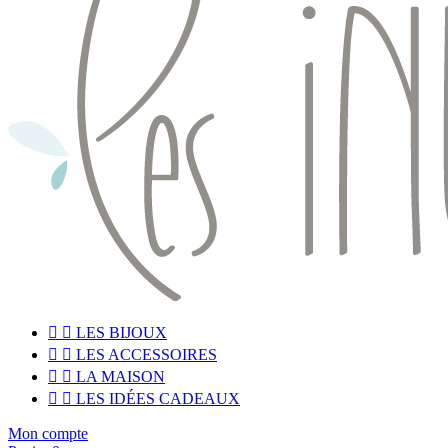


LES BIJOUX


LES ACCESSOIRES


LA MAISON


LES IDÉES CADEAUX
Mon compte