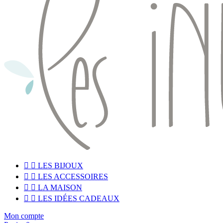


LES BIJOUX


LES ACCESSOIRES


LA MAISON


LES IDÉES CADEAUX
Mon compte