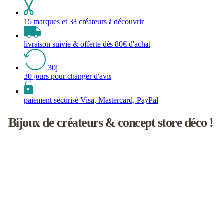
15 marques et 38 créateurs à découvrir
livraison suivie & offerte dès 80€ d'achat
30j
30 jours pour changer d'avis
paiement sécurisé Visa, Mastercard, PayPal
Bijoux de créateurs & concept store déco !
Les inutiles est une boutique de créateurs à l'univers féminin un rien
naïf.
Vous y découvrirez une sélection de bijoux de saisons, d’accessoires
faits main, d'objets de décoration et d'idées cadeaux !
L’aventure débute en 2008 à Paris, dans le joli Passage Molière.