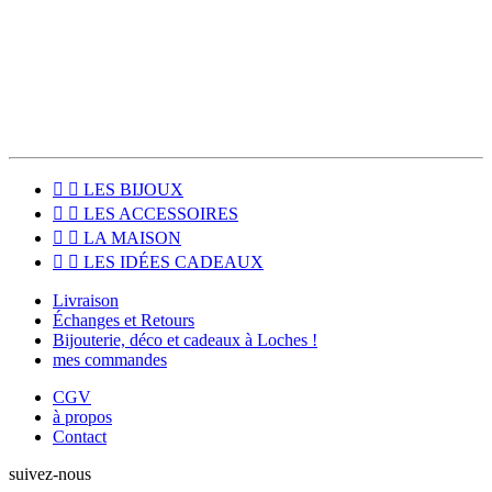
Pour les habitants du Sud Touraine, le click & collect est disponible
pour venir récupérer votre commande directement à l'atelier, à
Loches (37600).


LES BIJOUX


LES ACCESSOIRES


LA MAISON


LES IDÉES CADEAUX
Livraison
Échanges et Retours
Bijouterie, déco et cadeaux à Loches !
mes commandes
CGV
à propos
Contact
suivez-nous