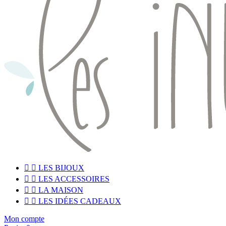


LES BIJOUX


LES ACCESSOIRES


LA MAISON


LES IDÉES CADEAUX
Mon compte