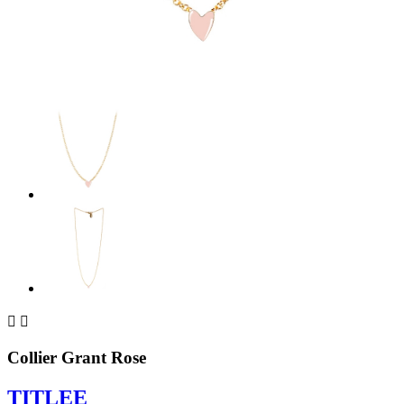


Collier Grant Rose
TITLEE