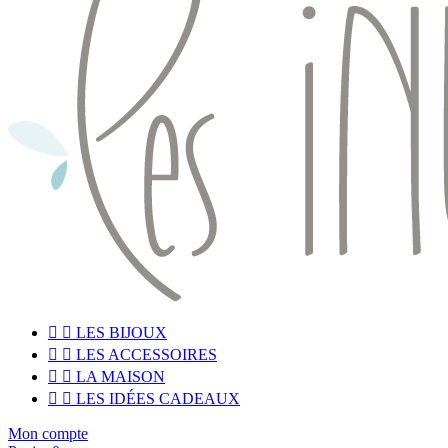


LES BIJOUX


LES ACCESSOIRES


LA MAISON


LES IDÉES CADEAUX
Mon compte