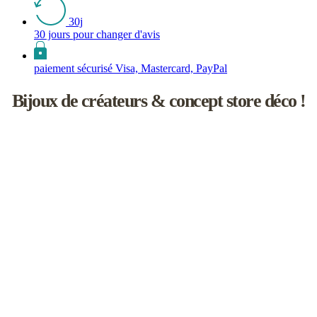
30j
30 jours pour changer d'avis
paiement sécurisé Visa, Mastercard, PayPal
Bijoux de créateurs & concept store déco !
Les inutiles est une boutique de créateurs à l'univers féminin un rien
naïf.
Vous y découvrirez une sélection de bijoux de saisons, d’accessoires
faits main, d'objets de décoration et d'idées cadeaux !
L’aventure débute en 2008 à Paris, dans le joli Passage Molière.
Elle se poursuit aujourd'hui en Touraine, en compagnie d’une
cinquantaine de marques et de talentueux créateurs avec lesquels j’ai
plaisir à travailler.
Je sélectionne chacun d'eux pour l'esthétisme de leurs collections
bien sûr, mais aussi pour leur savoir-faire artisanal et la qualité de
leurs créations.