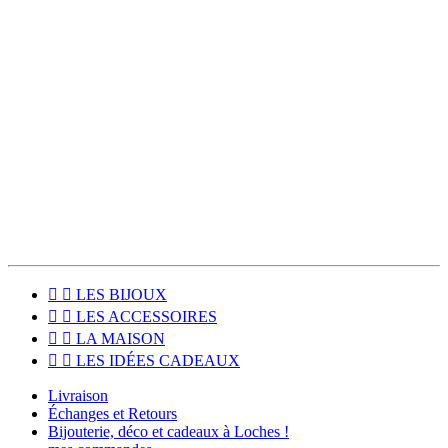
Enfin, je prépare moi-même vos commandes, avec de jolis papiers
de soie et des rubans colorés afin que vous retrouviez la fraîcheur
des inutiles chez vous.
Les colis sont expédiés deux fois par semaines et la livraison est
offerte dès 80€ d’achat !
Pour les habitants du Sud Touraine, le click & collect est disponible
pour venir récupérer votre commande directement à l'atelier, à
Loches (37600).


LES BIJOUX


LES ACCESSOIRES


LA MAISON


LES IDÉES CADEAUX
Livraison
Échanges et Retours
Bijouterie, déco et cadeaux à Loches !