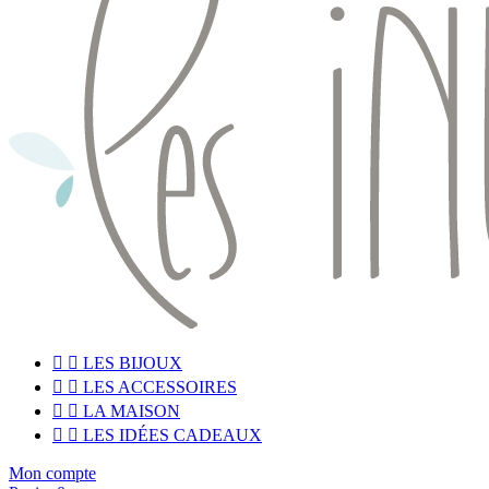


LES BIJOUX


LES ACCESSOIRES


LA MAISON


LES IDÉES CADEAUX
Mon compte