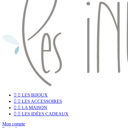


LES BIJOUX


LES ACCESSOIRES


LA MAISON


LES IDÉES CADEAUX
Mon compte