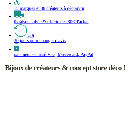
15 marques et 38 créateurs à découvrir
livraison suivie & offerte dès 80€ d'achat
30j
30 jours pour changer d'avis
paiement sécurisé Visa, Mastercard, PayPal
Bijoux de créateurs & concept store déco !
Les inutiles est une boutique de créateurs à l'univers féminin un rien
naïf.
Vous y découvrirez une sélection de bijoux de saisons, d’accessoires
faits main, d'objets de décoration et d'idées cadeaux !
L’aventure débute en 2008 à Paris, dans le joli Passage Molière.
Elle se poursuit aujourd'hui en Touraine, en compagnie d’une