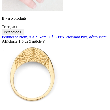
Il y a 5 produits.
Trier par :
Pertinence

Pertinence
Nom, A à Z
Nom, Z à A
Prix, croissant
Prix, décroissant
Affichage 1-5 de 5 article(s)