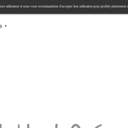
ence utilisateur et nous vous recommandons d'accepter leur utilisation pour profiter pleinement 
RS ＊