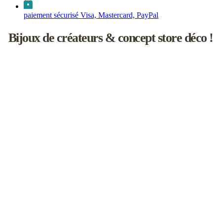
paiement sécurisé Visa, Mastercard, PayPal
Bijoux de créateurs & concept store déco !
Les inutiles est une boutique de créateurs à l'univers féminin un rien
naïf.
Vous y découvrirez une sélection de bijoux de saisons, d’accessoires
faits main, d'objets de décoration et d'idées cadeaux !
L’aventure débute en 2008 à Paris, dans le joli Passage Molière.
Elle se poursuit aujourd'hui en Touraine, en compagnie d’une
cinquantaine de marques et de talentueux créateurs avec lesquels j’ai
plaisir à travailler.
Je sélectionne chacun d'eux pour l'esthétisme de leurs collections
bien sûr, mais aussi pour leur savoir-faire artisanal et la qualité de
leurs créations.
Enfin, je prépare moi-même vos commandes, avec de jolis papiers
de soie et des rubans colorés afin que vous retrouviez la fraîcheur
des inutiles chez vous.