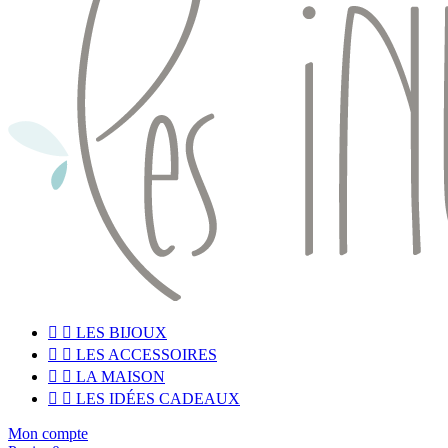


LES BIJOUX


LES ACCESSOIRES


LA MAISON


LES IDÉES CADEAUX
Mon compte