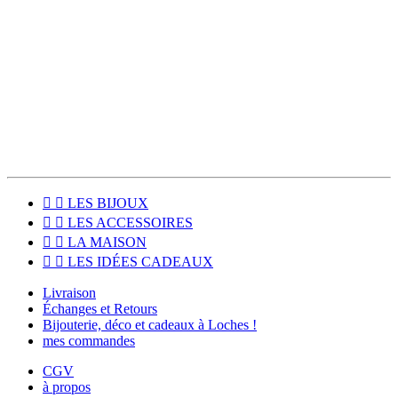
Les colis sont expédiés deux fois par semaines et la livraison est
offerte dès 80€ d’achat !
Pour les habitants du Sud Touraine, le click & collect est disponible
pour venir récupérer votre commande directement à l'atelier, à
Loches (37600).


LES BIJOUX


LES ACCESSOIRES


LA MAISON


LES IDÉES CADEAUX
Livraison
Échanges et Retours
Bijouterie, déco et cadeaux à Loches !
mes commandes
CGV
à propos