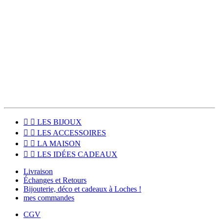
des inutiles chez vous.
Les colis sont expédiés deux fois par semaines et la livraison est
offerte dès 80€ d’achat !
Pour les habitants du Sud Touraine, le click & collect est disponible
pour venir récupérer votre commande directement à l'atelier, à
Loches (37600).


LES BIJOUX


LES ACCESSOIRES


LA MAISON


LES IDÉES CADEAUX
Livraison
Échanges et Retours
Bijouterie, déco et cadeaux à Loches !
mes commandes
CGV