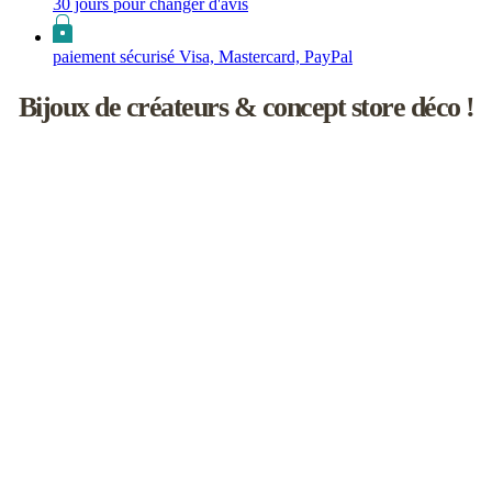
30 jours pour changer d'avis
paiement sécurisé Visa, Mastercard, PayPal
Bijoux de créateurs & concept store déco !
Les inutiles est une boutique de créateurs à l'univers féminin un rien
naïf.
Vous y découvrirez une sélection de bijoux de saisons, d’accessoires
faits main, d'objets de décoration et d'idées cadeaux !
L’aventure débute en 2008 à Paris, dans le joli Passage Molière.
Elle se poursuit aujourd'hui en Touraine, en compagnie d’une
cinquantaine de marques et de talentueux créateurs avec lesquels j’ai
plaisir à travailler.
Je sélectionne chacun d'eux pour l'esthétisme de leurs collections
bien sûr, mais aussi pour leur savoir-faire artisanal et la qualité de
leurs créations.
Enfin, je prépare moi-même vos commandes, avec de jolis papiers
de soie et des rubans colorés afin que vous retrouviez la fraîcheur