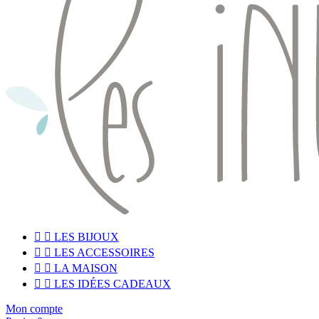


LES BIJOUX


LES ACCESSOIRES


LA MAISON


LES IDÉES CADEAUX
Mon compte