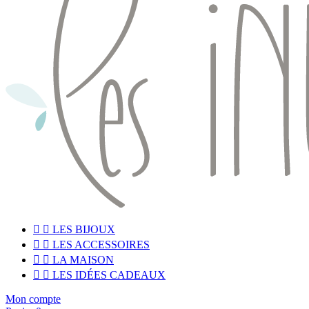


LES BIJOUX


LES ACCESSOIRES


LA MAISON


LES IDÉES CADEAUX
Mon compte