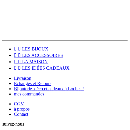
Pour les habitants du Sud Touraine, le click & collect est disponible
pour venir récupérer votre commande directement à l'atelier, à
Loches (37600).


LES BIJOUX


LES ACCESSOIRES


LA MAISON


LES IDÉES CADEAUX
Livraison
Échanges et Retours
Bijouterie, déco et cadeaux à Loches !
mes commandes
CGV
à propos
Contact
suivez-nous