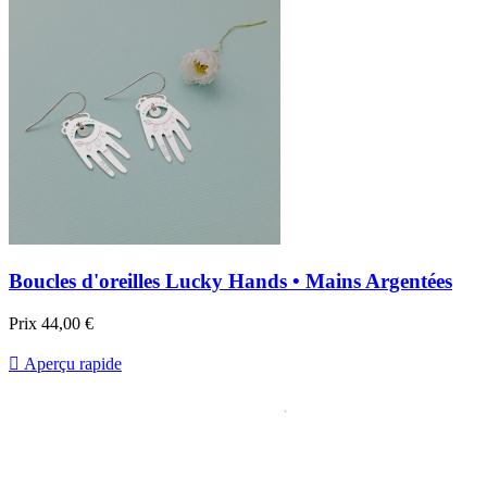
Boucles d'oreilles Lucky Hands • Mains Argentées
Prix
44,00 €

Aperçu rapide