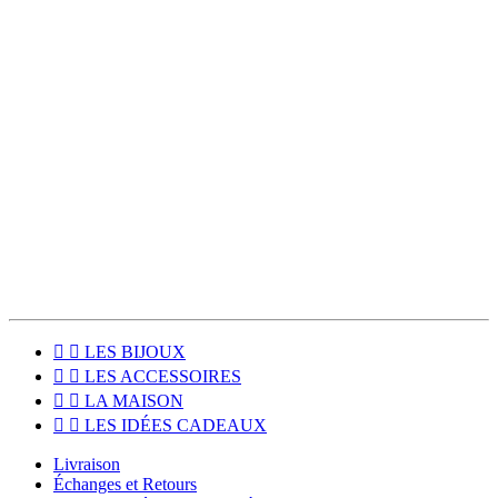
leurs créations.
Enfin, je prépare moi-même vos commandes, avec de jolis papiers
de soie et des rubans colorés afin que vous retrouviez la fraîcheur
des inutiles chez vous.
Les colis sont expédiés deux fois par semaines et la livraison est
offerte dès 80€ d’achat !
Pour les habitants du Sud Touraine, le click & collect est disponible
pour venir récupérer votre commande directement à l'atelier, à
Loches (37600).


LES BIJOUX


LES ACCESSOIRES


LA MAISON


LES IDÉES CADEAUX
Livraison
Échanges et Retours