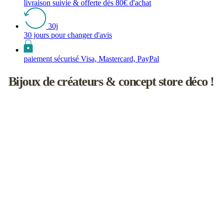
livraison suivie & offerte dès 80€ d'achat
30j
30 jours pour changer d'avis
paiement sécurisé Visa, Mastercard, PayPal
Bijoux de créateurs & concept store déco !
Les inutiles est une boutique de créateurs à l'univers féminin un rien
naïf.
Vous y découvrirez une sélection de bijoux de saisons, d’accessoires
faits main, d'objets de décoration et d'idées cadeaux !
L’aventure débute en 2008 à Paris, dans le joli Passage Molière.
Elle se poursuit aujourd'hui en Touraine, en compagnie d’une
cinquantaine de marques et de talentueux créateurs avec lesquels j’ai
plaisir à travailler.
Je sélectionne chacun d'eux pour l'esthétisme de leurs collections
bien sûr, mais aussi pour leur savoir-faire artisanal et la qualité de