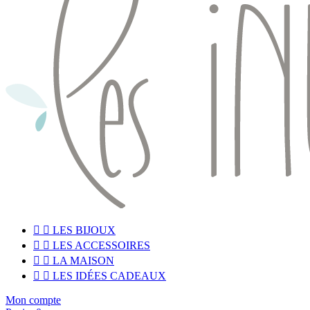


LES BIJOUX


LES ACCESSOIRES


LA MAISON


LES IDÉES CADEAUX
Mon compte