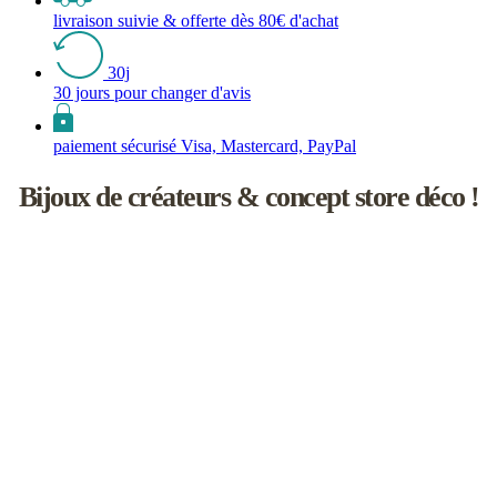
livraison suivie & offerte dès 80€ d'achat
30j
30 jours pour changer d'avis
paiement sécurisé Visa, Mastercard, PayPal
Bijoux de créateurs & concept store déco !
Les inutiles est une boutique de créateurs à l'univers féminin un rien
naïf.
Vous y découvrirez une sélection de bijoux de saisons, d’accessoires
faits main, d'objets de décoration et d'idées cadeaux !
L’aventure débute en 2008 à Paris, dans le joli Passage Molière.
Elle se poursuit aujourd'hui en Touraine, en compagnie d’une
cinquantaine de marques et de talentueux créateurs avec lesquels j’ai
plaisir à travailler.
Je sélectionne chacun d'eux pour l'esthétisme de leurs collections