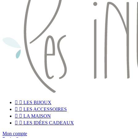


LES BIJOUX


LES ACCESSOIRES


LA MAISON


LES IDÉES CADEAUX
Mon compte