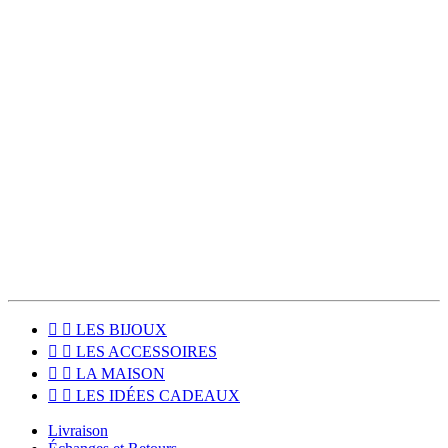
bien sûr, mais aussi pour leur savoir-faire artisanal et la qualité de
leurs créations.
Enfin, je prépare moi-même vos commandes, avec de jolis papiers
de soie et des rubans colorés afin que vous retrouviez la fraîcheur
des inutiles chez vous.
Les colis sont expédiés deux fois par semaines et la livraison est
offerte dès 80€ d’achat !
Pour les habitants du Sud Touraine, le click & collect est disponible
pour venir récupérer votre commande directement à l'atelier, à
Loches (37600).


LES BIJOUX


LES ACCESSOIRES


LA MAISON


LES IDÉES CADEAUX
Livraison