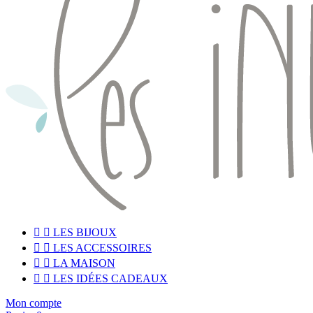


LES BIJOUX


LES ACCESSOIRES


LA MAISON


LES IDÉES CADEAUX
Mon compte