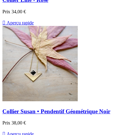
Prix
34,00 €

Aperçu rapide
Collier Susan • Pendentif Géométrique Noir
Prix
38,00 €

Aperçu rapide