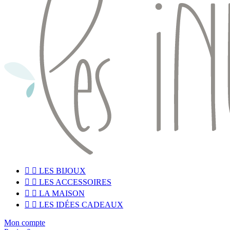


LES BIJOUX


LES ACCESSOIRES


LA MAISON


LES IDÉES CADEAUX
Mon compte