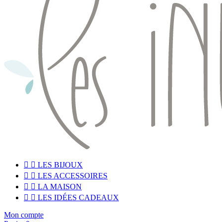


LES BIJOUX


LES ACCESSOIRES


LA MAISON


LES IDÉES CADEAUX
Mon compte