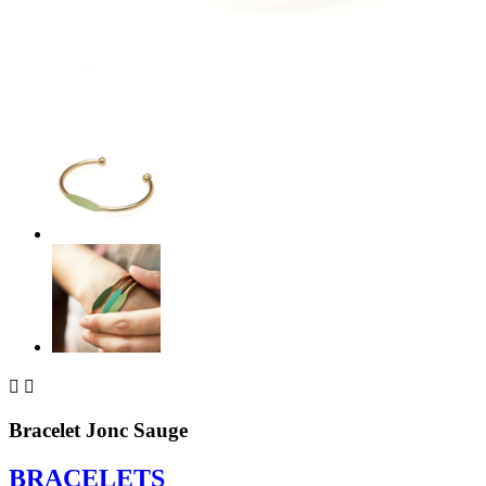


Bracelet Jonc Sauge
BRACELETS