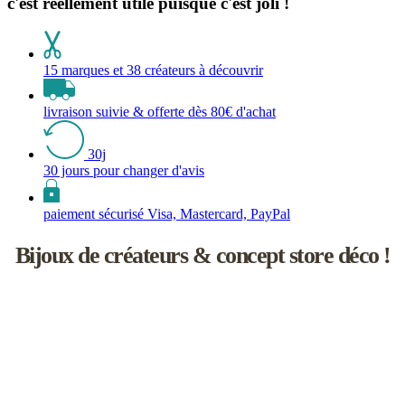
c'est réellement utile puisque c'est joli !
15 marques et 38 créateurs à découvrir
livraison suivie & offerte dès 80€ d'achat
30j
30 jours pour changer d'avis
paiement sécurisé Visa, Mastercard, PayPal
Bijoux de créateurs & concept store déco !
Les inutiles est une boutique de créateurs à l'univers féminin un rien
naïf.
Vous y découvrirez une sélection de bijoux de saisons, d’accessoires
faits main, d'objets de décoration et d'idées cadeaux !