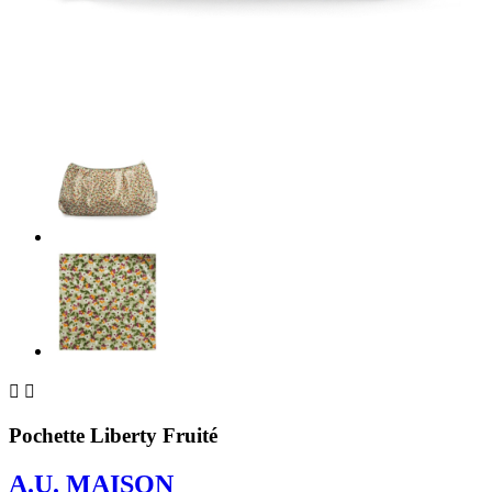


Pochette Liberty Fruité
A.U. MAISON