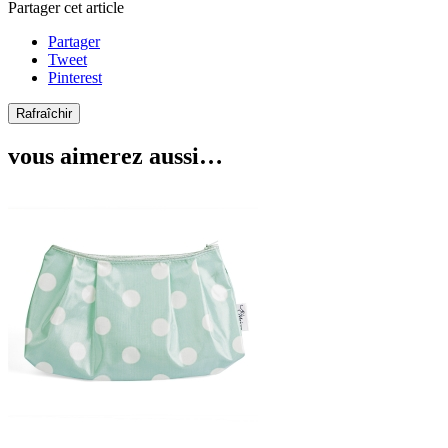
Partager cet article
Partager
Tweet
Pinterest
vous aimerez aussi…