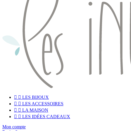


LES BIJOUX


LES ACCESSOIRES


LA MAISON


LES IDÉES CADEAUX
Mon compte