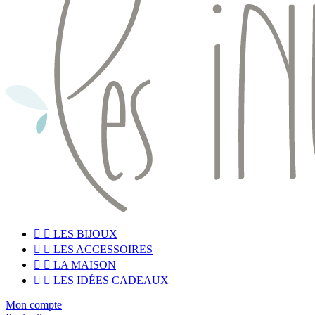


LES BIJOUX


LES ACCESSOIRES


LA MAISON


LES IDÉES CADEAUX
Mon compte