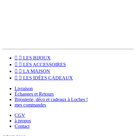
Pour les habitants du Sud Touraine, le click & collect est disponible
pour venir récupérer votre commande directement à l'atelier, à
Loches (37600).


LES BIJOUX


LES ACCESSOIRES


LA MAISON


LES IDÉES CADEAUX
Livraison
Échanges et Retours
Bijouterie, déco et cadeaux à Loches !
mes commandes
CGV
à propos
Contact