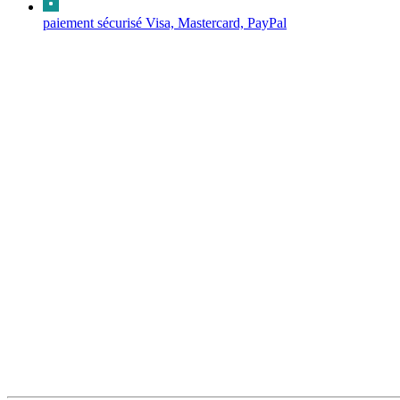
paiement sécurisé Visa, Mastercard, PayPal
Vous y découvrirez une sé
Elle se poursuit aujourd'hui en Tourain
Je sélectionne chacun d'eux pour l'esth
Enfin, je prépare moi-même vos commandes,
Les colis
Pour les habitants du Sud Touraine, le