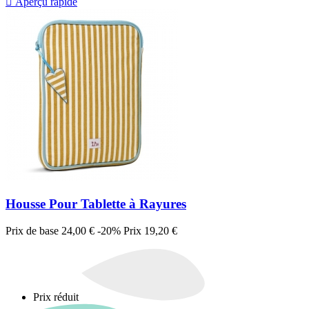

Aperçu rapide
Housse Pour Tablette à Rayures
Prix de base
24,00 €
-20%
Prix
19,20 €
Prix réduit