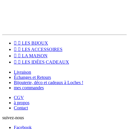
pour venir récupérer votre commande directement à l'atelier, à
Loches (37600).


LES BIJOUX


LES ACCESSOIRES


LA MAISON


LES IDÉES CADEAUX
Livraison
Échanges et Retours
Bijouterie, déco et cadeaux à Loches !
mes commandes
CGV
à propos
Contact
suivez-nous
Facebook